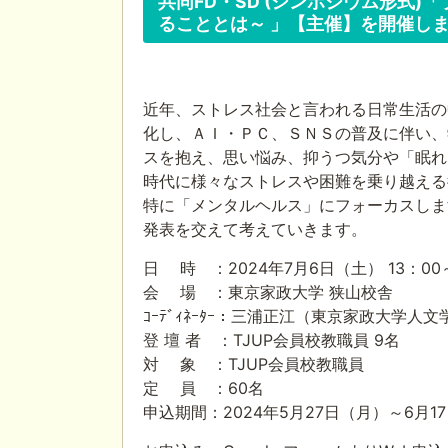
共同FD・SD (シンポジウム形式
ることとは～ 」【主催】を開催し
近年、ストレス社会と言われる日常生活の
化し、ＡＩ・ＰＣ、ＳＮＳの普及に伴い、
スを抱え、思い悩み、抑うつ気分や「眠れ
時代に様々なストレスや困難を乗り越える
特に「メンタルヘルス」にフォーカスしま
発表を交えて考えていきます。
日 時 ：2024年7月6日（土） 13：00～
会 場 ：東京家政大学 狭山校舎
ｺｰﾃﾞｨﾈｰﾀｰ：三浦正江（東京家政大学
登 壇 者 ：TJUP会員校教職員 9名
対 象 ：TJUP会員校教職員
定 員 ：60名
申込期間：2024年5月27日（月）～6月1