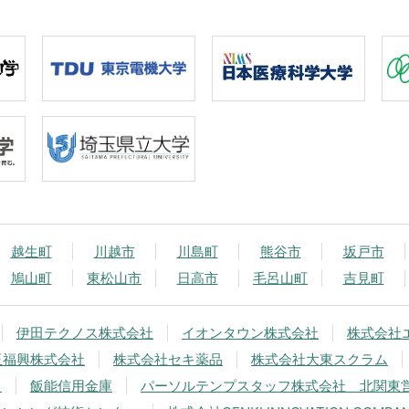
越生町
川越市
川島町
熊谷市
坂戸市
鳩山町
東松山市
日高市
毛呂山町
吉見町
伊田テクノス株式会社
イオンタウン株式会社
株式会社
玉福興株式会社
株式会社セキ薬品
株式会社大東スクラム
中
飯能信用金庫
パーソルテンプスタッフ株式会社 北関東