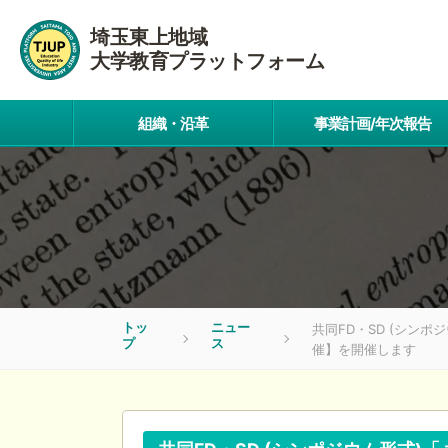
埼玉東上地域
大学教育プラットフォーム
組織・沿革
事業計画/年次報告
トッ
ニュー
共同FD・SD (シン
プ
ス
催】を開催します