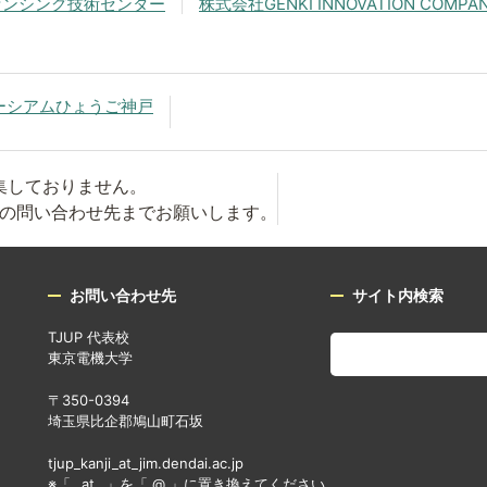
センシング技術センター
株式会社GENKI INNOVATION COMPA
ーシアムひょうご神戸
集しておりません。
の問い合わせ先までお願いします。
お問い合わせ先
サイト内検索
TJUP 代表校
東京電機大学
〒350-0394
埼玉県比企郡鳩山町石坂
tjup_kanji_at_jim.dendai.ac.jp
※「 _at_ 」を「 @ 」に置き換えてください