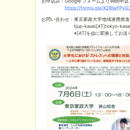
お申込み：Google フォームよりWeb申込
https://forms.gle/X2RiwFPyG
お問い合わせ：東京家政大学地域連携推進
tjup-kasei[AT]tokyo-kasei.a
※[AT]を@に変換してお送り