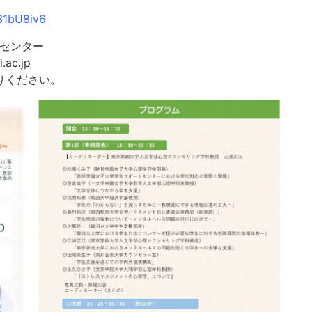
31bU8iv6
センター
c.jp
ください。