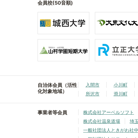
会員校(50音順)
自治体会員（活性
入間市
小川町
化対象地域）
所沢市
滑川町
事業者等会員
株式会社アーベルソフト
株式会社温泉道場
埼
一般社団法人ときがわ社