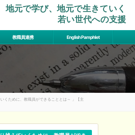
地元で学び、地元で⽣きていく
若い世代への支援
教職員連携
English Pamphlet
ていくために、教職員ができることとは～ 」【主