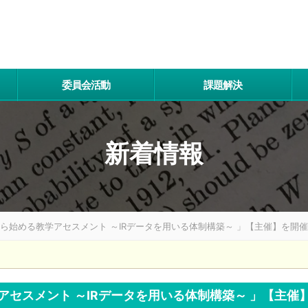
委員会活動
課題解決
新着情報
れから始める教学アセスメント ～IRデータを用いる体制構築～ 」【主催】を開
学アセスメント ～IRデータを用いる体制構築～ 」【主催