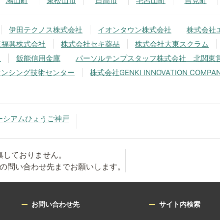
鳩山町
東松山市
日高市
毛呂山町
吉見町
伊田テクノス株式会社
イオンタウン株式会社
株式会社
玉福興株式会社
株式会社セキ薬品
株式会社大東スクラム
中
飯能信用金庫
パーソルテンプスタッフ株式会社 北関東
センシング技術センター
株式会社GENKI INNOVATION COMPA
ーシアムひょうご神戸
集しておりません。
の問い合わせ先までお願いします。
お問い合わせ先
サイト内検索