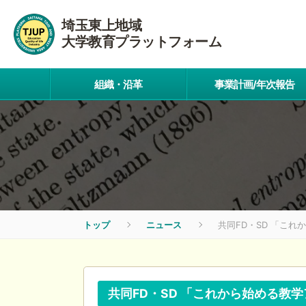
埼玉東上地域
大学教育プラットフォーム
組織・沿革
事業計画/年次報告
トップ
ニュース
共同FD・SD 「こ
共同FD・SD 「これから始める教