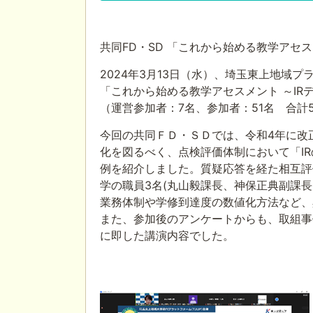
共同FD・SD 「これから始める教学アセ
2024年3月13日（水）、埼玉東上地域プ
「これから始める教学アセスメント ～IR
（運営参加者：7名、参加者：51名 合計
今回の共同ＦＤ・ＳＤでは、令和4年に改
化を図るべく、点検評価体制において「I
例を紹介しました。質疑応答を経た相互評
学の職員3名(丸山毅課長、神保正典副課
業務体制や学修到達度の数値化方法など、
また、参加後のアンケートからも、取組事
に即した講演内容でした。