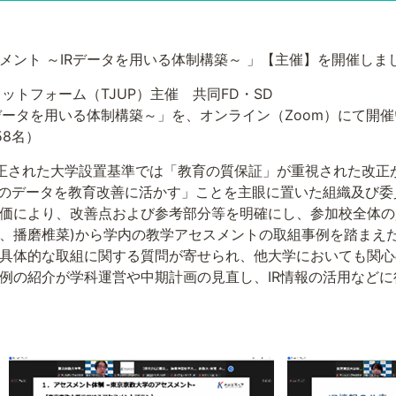
スメント ～IRデータを用いる体制構築～ 」【主催】を開催しま
ラットフォーム（TJUP）主催 共同FD・SD
データを用いる体制構築～」を、オンライン（Zoom）にて開
58名）
正された大学設置基準では「教育の質保証」が重視された改正
Rのデータを教育改善に活かす」ことを主眼に置いた組織及び
価により、改善点および参考部分等を明確にし、参加校全体の
長、播磨椎菜)から学内の教学アセスメントの取組事例を踏まえた
具体的な取組に関する質問が寄せられ、他大学においても関心
例の紹介が学科運営や中期計画の見直し、IR情報の活用など