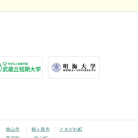
狭山市
鶴ヶ島市
ときがわ町