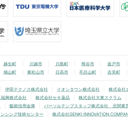
越生町
川越市
川島町
熊谷市
坂戸市
鳩山町
東松山市
日高市
毛呂山町
吉見町
伊田テクノス株式会社
イオンタウン株式会社
株式会社
玉福興株式会社
株式会社セキ薬品
株式会社大東スクラム
中
飯能信用金庫
パーソルテンプスタッフ株式会社 北関東
センシング技術センター
株式会社GENKI INNOVATION COMPA