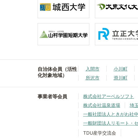
自治体会員（活性
入間市
小川町
化対象地域）
所沢市
滑川町
事業者等会員
株式会社アーベルソフト
株式会社温泉道場
埼
一般社団法人ときがわ社
一般財団法人リモート・
TDU産学交流会