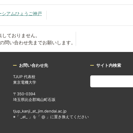
ーシアムひょうご神戸
集しておりません。
の問い合わせ先までお願いします。
お問い合わせ先
サイト内検索
TJUP 代表校
東京電機大学
〒350-0394
埼玉県比企郡鳩山町石坂
tjup_kanji_at_jim.dendai.ac.jp
※「 _at_ 」を「 @ 」に置き換えてください