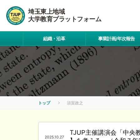
埼玉東上地域
大学教育プラットフォーム
組織・沿革
事業計画/年次報告
トップ
須賀政之
TJUP主催講演会「中
2025.10.27