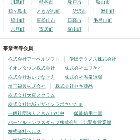
川島町
熊谷市
坂戸市
狭山市
鶴ヶ島市
ときがわ町
所沢市
滑川町
鳩山町
東松山市
日高市
毛呂山町
吉見町
寄居町
嵐山町
事業者等会員
株式会社アーベルソフト
伊田テクノス株式会社
イオンタウン株式会社
株式会社エフケイ
株式会社おいでなせえ
株式会社温泉道場
埼玉福興株式会社
株式会社セキ薬品
株式会社大東スクラム
株式会社地域デザインラボさいたま
一般社団法人ときがわ社中
飯能信用金庫
パーソルテンプスタッフ株式会社 北関東営業部
株式会社ベルク