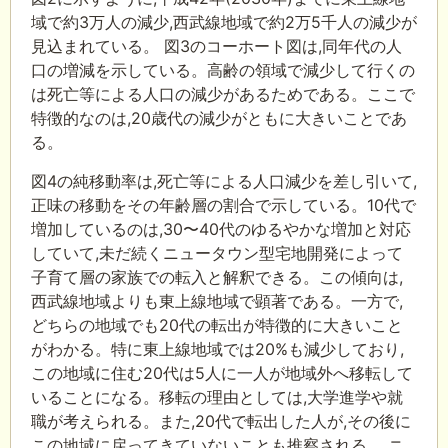
域で約3万人の減少,西武線地域で約2万5千人の減少が
見込まれている。 図3のコーホート図は,同年代の人
口の増減を示している。高齢の領域で減少して行くの
は死亡等による人口の減少があるためである。ここで
特徴的なのは,20歳代の減少がともに大きいことであ
る。
図4の純移動率は,死亡等による人口減少を差し引いて,
正味の移動をその年齢層の割合で示している。10代で
増加しているのは,30〜40代のゆるやかな増加と対応
していて,未だ続くニュータウン型宅地開発によって
子育て層の家族での転入と解釈できる。この傾向は,
西武線地域よりも東上線地域で顕著である。一方で,
どちらの地域でも20代の転出が特徴的に大きいこと
がわかる。特に東上線地域では20%も減少しており,
この地域に住む20代は5人に一人が地域外へ移転して
いることになる。移転の理由としては,大学進学や就
職が考えられる。また,20代で転出した人が,その後に
この地域に戻ってきていないことも推察される。 ニ