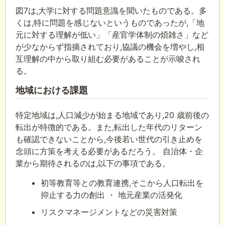
図7は,大学に対する問題意識を聞いたものである。多
くは,特に問題を感じないというものであったが,「地
元に対する理解が低い」「産官学体制の煩雑さ」など
が少なからず指摘されており,協議の機会を増やし,相
互理解の中から取り組む必要があることが示唆され
る。
地域における課題
特定地域は,人口減少が始まる地域であり,20 歳前後の
転出が特徴的である。また,転出した年代のリターン
も確認できないことから,今後若い世代の引き止めを
念頭に方策を考える必要があるだろう。 自治体・企
業から期待されるのは,以下の事項である。
初等教育等との教育連携,そこから人口転出を
抑止する力の創出 ・ 地元産業の活発化
リスクマネージメントなどの災害対策