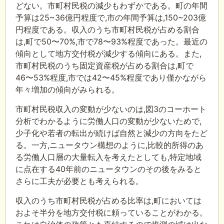
どない。市町村民税の減少もわずかである。町の年間
予算は25~36億円程度で,市の年間予算は,150~203億
円程度である。収入のうち市町村民税が占める割合
は,町で50〜70%,市で78〜93%程度であった。最近の
傾向として地方交付税が減少する傾向にある。また,
市町村民税のうち固定資産税が占める割合は,町で
46〜53%程度,市では42〜45%程度であり僅かながら
年々増加の傾向がみられる。
市町村民税収入の変動が少ないのは,図3のコーホート
分析でわかるように労働人口の変動が少ないためで,
少子化や若者の転出が続けば自然と減少の方向をたど
る。一方,ニュータウン構想のように,比較的所得のあ
る労働人口層の大量転入を考えたとしても,特定地域
に点在する40年前のニュータウンのその後をみると
さらに工夫が必要とも考えられる。
収入のうち市町村民税が占める比率は,町においては
およそ半分を地方交付税に頼っていることがわかる。