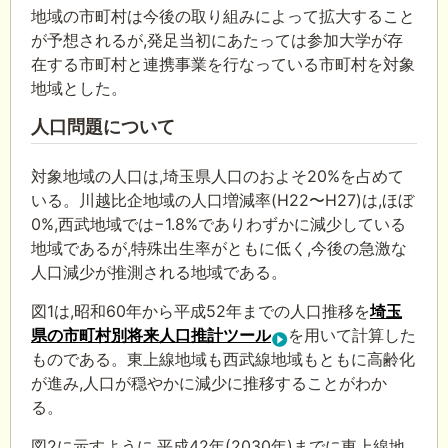
地域の市町村は今後の取り組みによって拡大すること
が予想されるが,発足当初にあたっては参加大学が存
在する市町村と連携事業を行なっている市町村を対象
地域とした。
人口問題について
対象地域の人口は,埼玉県人口のおよそ20%を占めて
いる。川越比企地域の人口増減率(H22〜H27)は,ほぼ
0%,西武地域では−1.8%でありわずかに減少している
地域であるが,特殊出生率がともに低く,今後の急激な
人口減少が推測される地域である。
図1は,昭和60年から平成52年までの人口推移を
埼玉
県の市町村別将来人口推計ツール
を用いて計算した
ものである。東上線地域も西武線地域もともに高齢化
が進み,人口が穏やかに減少に推移することがわか
る。
図2に示すように,平成42年(2030年)までに東上線地