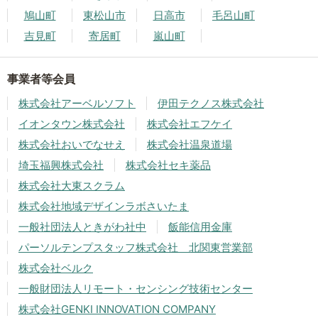
鳩山町
東松山市
日高市
毛呂山町
吉見町
寄居町
嵐山町
事業者等会員
株式会社アーベルソフト
伊田テクノス株式会社
イオンタウン株式会社
株式会社エフケイ
株式会社おいでなせえ
株式会社温泉道場
埼玉福興株式会社
株式会社セキ薬品
株式会社大東スクラム
株式会社地域デザインラボさいたま
一般社団法人ときがわ社中
飯能信用金庫
パーソルテンプスタッフ株式会社 北関東営業部
株式会社ベルク
一般財団法人リモート・センシング技術センター
株式会社GENKI INNOVATION COMPANY