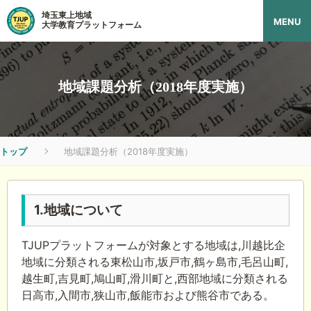
埼玉東上地域
MENU
大学教育プラットフォーム
地域課題分析（2018年度実施）
トップ
地域課題分析（2018年度実施）
1.地域について
TJUPプラットフォームが対象とする地域は,川越比企
地域に分類される東松山市,坂戸市,鶴ヶ島市,毛呂山町,
越生町,吉見町,鳩山町,滑川町と,西部地域に分類される
日高市,入間市,狭山市,飯能市および熊谷市である。