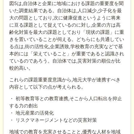
図5は,自治体と企業に地域における課題の重要度を聞
いた調査結果である。自治体は,人口減少,少子化を最
大の問題としており,次に健康促進というように将来
に亘る課題として捉えているのに対し,企業の方は高
齢化対策を最大の課題としており「現状の課題」に重
きを置いていることが伺える。どちらにも共通してい
る点は,街の活性化,企業誘致,学校教育の充実などで基
本的には「栄えていること」が重要であると認識され
ているのであろう。自治体では,災害対策の順位が比
較的高い。
これらの課題重要度意識から,地元大学が連携すべき
内容として以下の点が考えられる。
・ 初等教育等との教育連携,そこから人口転出を抑止
する力の創出
・ 地元産業の活発化
・ リスクマネージメントなどの災害対策
地域での教育を充実させることと,優秀な人材を地域