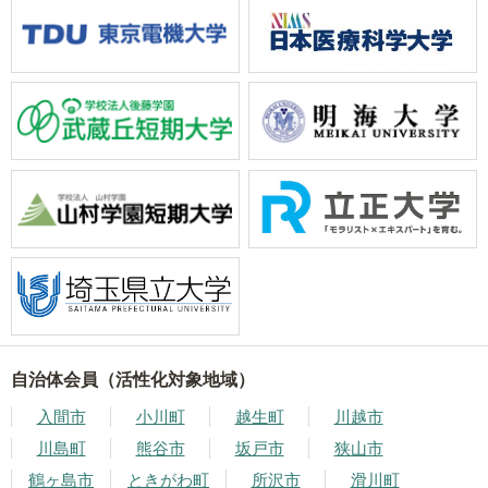
自治体会員（活性化対象地域）
入間市
小川町
越生町
川越市
川島町
熊谷市
坂戸市
狭山市
鶴ヶ島市
ときがわ町
所沢市
滑川町