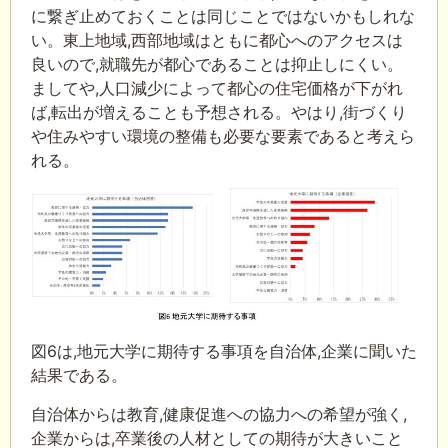
に繋ぎ止めておくことは同じことではないかもしれな
い。東上地域,西部地域はともに都心へのアクセスは
良いので,就職先が都心であることは抑止しにくい。
ましてや,人口減少によって都心の住宅価格が下がれ
ば,転出が増えることも予想される。やはり,街づくり
や住みやすい環境の整備も必要な要素であると考えら
れる。
図6は,地元大学に期待する事項を自治体,企業に聞いた
結果である。
自治体からは教育,健康促進への協力への希望が強く,
企業からは,卒業後の人材としての期待が大きいこと