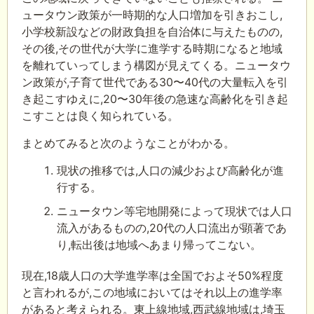
ュータウン政策が一時期的な人口増加を引きおこし,
小学校新設などの財政負担を自治体に与えたものの,
その後,その世代が大学に進学する時期になると地域
を離れていってしまう構図が見えてくる。ニュータウ
ン政策が,子育て世代である30〜40代の大量転入を引
き起こすゆえに,20〜30年後の急速な高齢化を引き起
こすことは良く知られている。
まとめてみると次のようなことがわかる。
現状の推移では,人口の減少および高齢化が進
行する。
ニュータウン等宅地開発によって現状では人口
流入があるものの,20代の人口流出が顕著であ
り,転出後は地域へあまり帰ってこない。
現在,18歳人口の大学進学率は全国でおよそ50%程度
と言われるが,この地域においてはそれ以上の進学率
があると考えられる。東上線地域,西武線地域は,埼玉