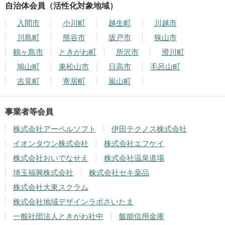
自治体会員（活性化対象地域）
入間市
小川町
越生町
川越市
川島町
熊谷市
坂戸市
狭山市
鶴ヶ島市
ときがわ町
所沢市
滑川町
鳩山町
東松山市
日高市
毛呂山町
吉見町
寄居町
嵐山町
事業者等会員
株式会社アーベルソフト
伊田テクノス株式会社
イオンタウン株式会社
株式会社エフケイ
株式会社おいでなせえ
株式会社温泉道場
埼玉福興株式会社
株式会社セキ薬品
株式会社大東スクラム
株式会社地域デザインラボさいたま
一般社団法人ときがわ社中
飯能信用金庫