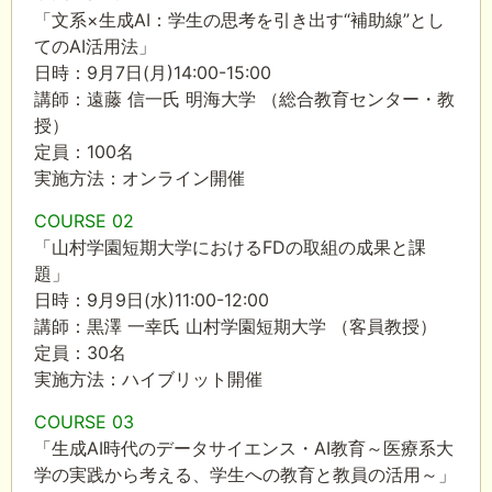
「文系×生成
AI
：学生の思考を引き出す
“
補助線
”
とし
ての
AI
活用法」
日時：9月
7
日
(
月
)14:00-15:00
講師：遠藤 信一氏 明海大学 （総合教育センター・教
授）
定員：100名
実施方法：オンライン開催
COURSE 02
「山村学園短期大学における
FD
の取組の成果と課
題」
日時：9月
9
日
(
水
)11:00-12:00
講師：黒澤 一幸氏 山村学園短期大学 （客員教授）
定員：
30
名
実施方法：ハイブリット開催
COURSE 03
「生成
AI
時代のデータサイエンス・
AI
教育～医療系大
学の実践から考える、学生への教育と教員の活用～」