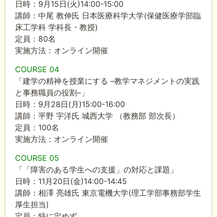
日時：9月
15
日
(
火
)14:00-15:00
講師：中尾 教伸氏 日本医療科学大学
(
保健医療学部臨
床工学科 学科長・教授
)
定員：
80
名
実施方法：オンライン開催
COURSE 04
「建学の精神を授業にする
–
教学マネジメントの実践
と事務職員の役割
–
」
日時：9月
28
日
(
月
)15:00-16:00
講師：平野 宇洋氏 城西大学 （教務部 部次長）
定員：
100
名
実施方法：オンライン開催
COURSE 05
「「障害のある学生への支援」の対応と課題」
日時：11月
20
日
(
金
)14:00-14:45
講師：相澤 亮雄氏 東京電機大学
(
理工学部事務部学生
厚生担当
)
定員：特に定めず