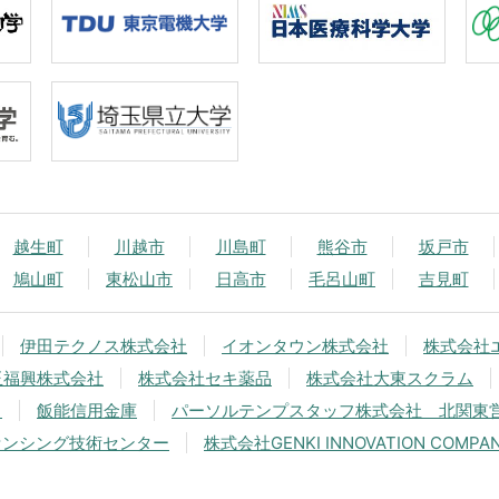
越生町
川越市
川島町
熊谷市
坂戸市
鳩山町
東松山市
日高市
毛呂山町
吉見町
伊田テクノス株式会社
イオンタウン株式会社
株式会社
玉福興株式会社
株式会社セキ薬品
株式会社大東スクラム
中
飯能信用金庫
パーソルテンプスタッフ株式会社 北関東
センシング技術センター
株式会社GENKI INNOVATION COMPA