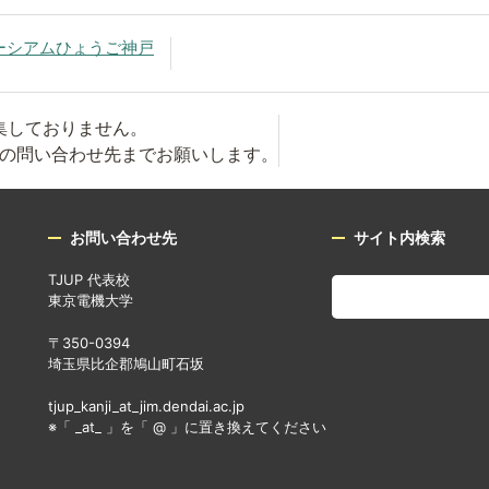
ーシアムひょうご神戸
集しておりません。
の問い合わせ先までお願いします。
お問い合わせ先
サイト内検索
TJUP 代表校
東京電機大学
〒350-0394
埼玉県比企郡鳩山町石坂
tjup_kanji_at_jim.dendai.ac.jp
※「 _at_ 」を「 @ 」に置き換えてください