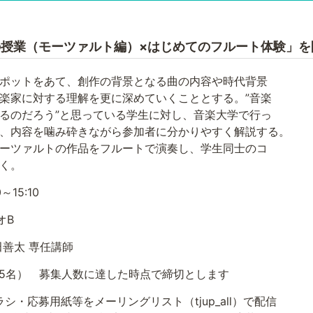
授業（モーツァルト編）×はじめてのフルート体験」を
ポットをあて、創作の背景となる曲の内容や時代背景
対する理解を更に深めていくこととする。”音楽
ろう”と思っている学生に対し、音楽大学で行っ
を噛み砕きながら参加者に分かりやすく解説する。
ルトの作品をフルートで演奏し、学生同士のコ
く。
～15:10
オB
善太 専任講師
15名） 募集人数に達した時点で締切とします
シ・応募用紙等をメーリングリスト（tjup_all）で配信