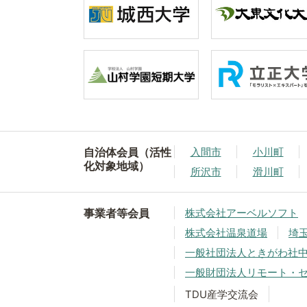
自治体会員（活性
入間市
小川町
化対象地域）
所沢市
滑川町
事業者等会員
株式会社アーベルソフト
株式会社温泉道場
埼
一般社団法人ときがわ社
一般財団法人リモート・
TDU産学交流会