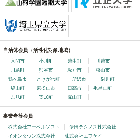
自治体会員（活性化対象地域）
入間市
小川町
越生町
川越市
川島町
熊谷市
坂戸市
狭山市
鶴ヶ島市
ときがわ町
所沢市
滑川町
鳩山町
東松山市
日高市
毛呂山町
吉見町
寄居町
嵐山町
事業者等会員
株式会社アーベルソフト
伊田テクノス株式会社
イオンタウン株式会社
株式会社エフケイ