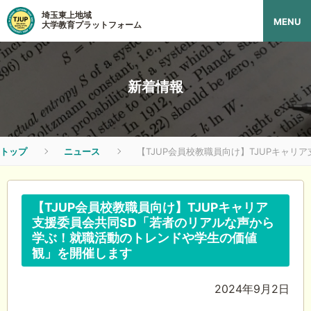
埼玉東上地域
MENU
大学教育プラットフォーム
新着情報
トップ
ニュース
【TJUP会員校教職員向け】TJUPキャ
【TJUP会員校教職員向け】TJUPキャリア
支援委員会共同SD「若者のリアルな声から
学ぶ！就職活動のトレンドや学生の価値
観」を開催します
2024年9月2日