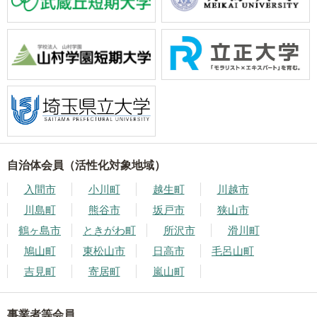
自治体会員（活性化対象地域）
入間市
小川町
越生町
川越市
川島町
熊谷市
坂戸市
狭山市
鶴ヶ島市
ときがわ町
所沢市
滑川町
鳩山町
東松山市
日高市
毛呂山町
吉見町
寄居町
嵐山町
事業者等会員