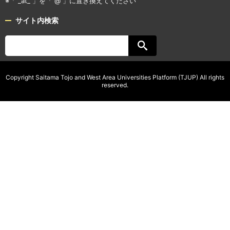
※「 _at_ 」を「 @ 」に置き換えてください
サイト内検索
Copyright Saitama Tojo and West Area Universities Platform (TJUP) All rights
reserved.