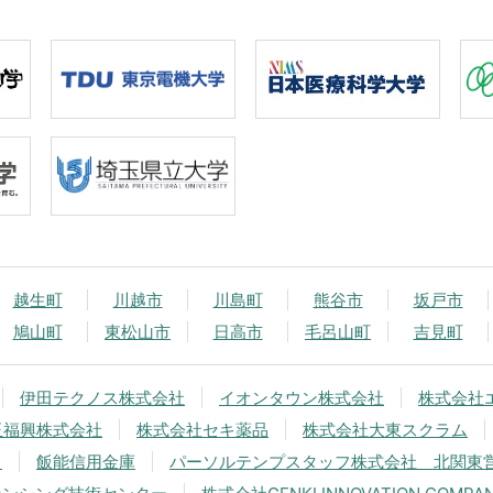
越生町
川越市
川島町
熊谷市
坂戸市
鳩山町
東松山市
日高市
毛呂山町
吉見町
伊田テクノス株式会社
イオンタウン株式会社
株式会社
玉福興株式会社
株式会社セキ薬品
株式会社大東スクラム
中
飯能信用金庫
パーソルテンプスタッフ株式会社 北関東