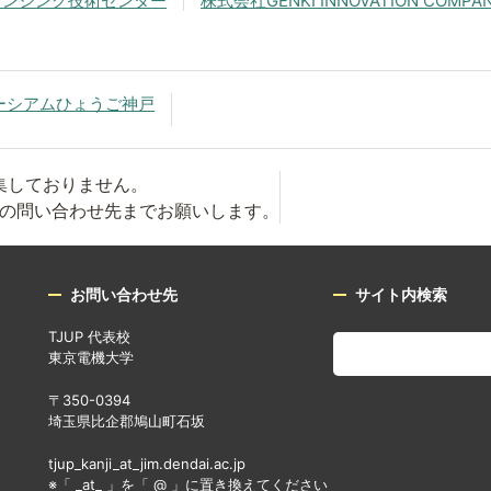
センシング技術センター
株式会社GENKI INNOVATION COMPA
ーシアムひょうご神戸
集しておりません。
の問い合わせ先までお願いします。
お問い合わせ先
サイト内検索
TJUP 代表校
東京電機大学
〒350-0394
埼玉県比企郡鳩山町石坂
tjup_kanji_at_jim.dendai.ac.jp
※「 _at_ 」を「 @ 」に置き換えてください