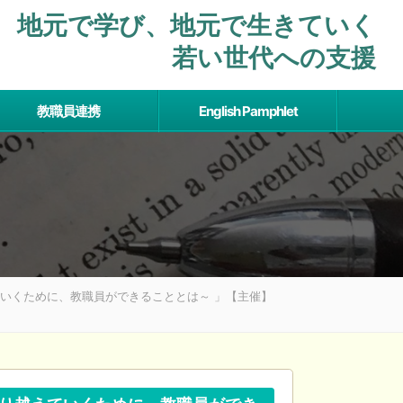
地元で学び、地元で⽣きていく
若い世代への支援
教職員連携
English Pamphlet
ていくために、教職員ができることとは～ 」【主催】