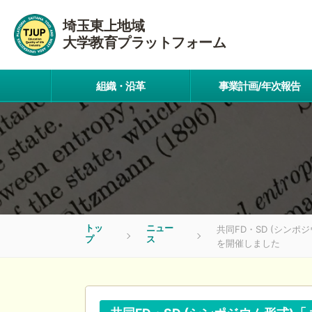
埼玉東上地域
大学教育プラットフォーム
組織・沿革
事業計画/年次報告
トッ
ニュー
共同FD・SD (シン
プ
ス
を開催しました