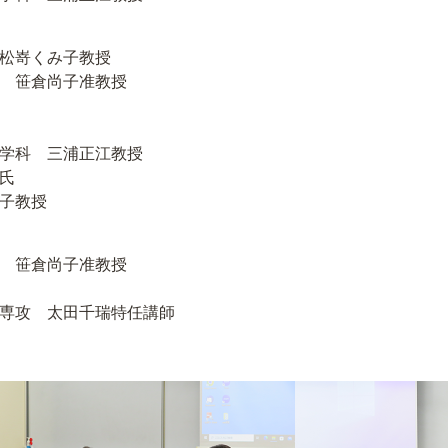
松嵜くみ子教授
 笹倉尚子准教授
学科 三浦正江教授
氏
子教授
 笹倉尚子准教授
専攻 太田千瑞特任講師