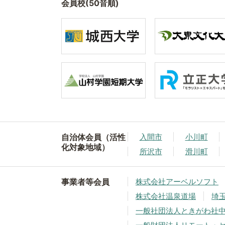
会員校(50音順)
自治体会員（活性
入間市
小川町
化対象地域）
所沢市
滑川町
事業者等会員
株式会社アーベルソフト
株式会社温泉道場
埼
一般社団法人ときがわ社