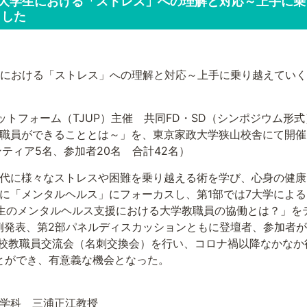
)「 大学生における「ストレス」への理解と対応～上手
ました
大学生における「ストレス」への理解と対応～上手に乗り越えてい
ラットフォーム（TJUP）主催 共同FD・SD（シンポジウム
職員ができることとは～」を、東京家政大学狭山校舎にて開催
ティア5名、参加者20名 合計42名）
代に様々なストレスや困難を乗り越える術を学び、心身の健康
に「メンタルヘルス」にフォーカスし、第1部では7大学によ
生のメンタルヘルス支援における大学教職員の協働とは？」を
例発表、第2部パネルディスカッションともに登壇者、参加者
P会員校教職員交流会（名刺交換会）を行い、コロナ禍以降なかな
ことができ、有意義な機会となった。
学科 三浦正江教授