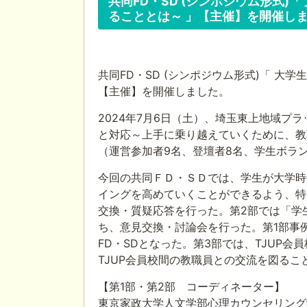
共同FD・SD (シンポジウム形式
ることとは～ 」【主催】を開催し
共同FD・SD (シンポジウム形式)「 
【主催】を開催しました。
2024年7月6日（土）、埼玉東上地域プ
と対応～上手に乗り越えていくために、教
（運営参加者9名、登壇者8名、学生ボラン
今回の共同ＦＤ・ＳＤでは、学生が大学時
イングを高めていくことができるよう、特
交換・質疑応答を行った。第2部では「学
ち、意見交換・討論会を行った。第1部事
FD・SDとなった。第3部では、TJU
TJUP会員校間の教職員との交流を図る
【第1部・第2部 コーディネーター】
東京家政大学人文学部心理カウンセリング