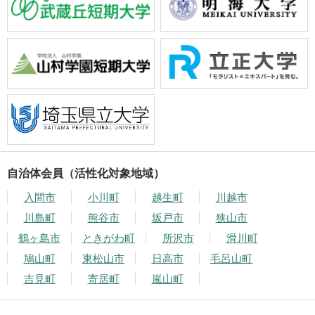
自治体会員（活性化対象地域）
入間市
小川町
越生町
川越市
川島町
熊谷市
坂戸市
狭山市
鶴ヶ島市
ときがわ町
所沢市
滑川町
鳩山町
東松山市
日高市
毛呂山町
吉見町
寄居町
嵐山町