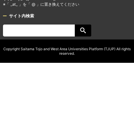
※「 _at_ 」を「 @ 」に置き換えてください
サイト内検索
Copyright Saitama Tojo and West Area Universities Platform (TJUP) All rights
reserved.