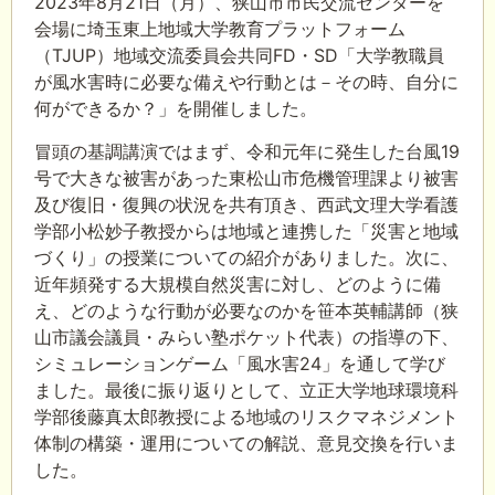
2023
年
8
月
21
日（月）、狭山市市民交流センターを
会場に埼玉東上地域大学教育プラットフォーム
（
TJUP
）地域交流委員会共同
FD
・
SD
「大学教職員
が風水害時に必要な備えや行動とは－その時、自分に
何ができるか？」を開催しました。
冒頭の基調講演ではまず、令和元年に発生した台風19
号で大きな被害があった東松山市危機管理課より被害
及び復旧・復興の状況を共有頂き、西武文理大学看護
学部小松妙子教授からは地域と連携した「災害と地域
づくり」の授業についての紹介がありました。次に、
近年頻発する大規模自然災害に対し、どのように備
え、どのような行動が必要なのかを笹本英輔講師（狭
山市議会議員・みらい塾ポケット代表）の指導の下、
シミュレーションゲーム「風水害
24
」を通して学び
ました。最後に振り返りとして、立正大学地球環境科
学部後藤真太郎教授による地域のリスクマネジメント
体制の構築・運用についての解説、意見交換を行いま
した。