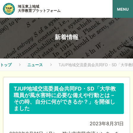
埼玉東上地域
MENU
大学教育プラットフォーム
新着情報
トップ
ニュース
TJUP地域交流委員会共同FD・SD「大
TJUP地域交流委員会共同FD・SD「大学教
職員が風水害時に必要な備えや行動とは－
その時、自分に何ができるか？」を開催し
ました
2023年8月31日