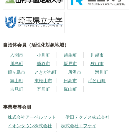
自治体会員（活性化対象地域）
入間市
小川町
越生町
川越市
川島町
熊谷市
坂戸市
狭山市
鶴ヶ島市
ときがわ町
所沢市
滑川町
鳩山町
東松山市
日高市
毛呂山町
吉見町
寄居町
嵐山町
事業者等会員
株式会社アーベルソフト
伊田テクノス株式会社
イオンタウン株式会社
株式会社エフケイ