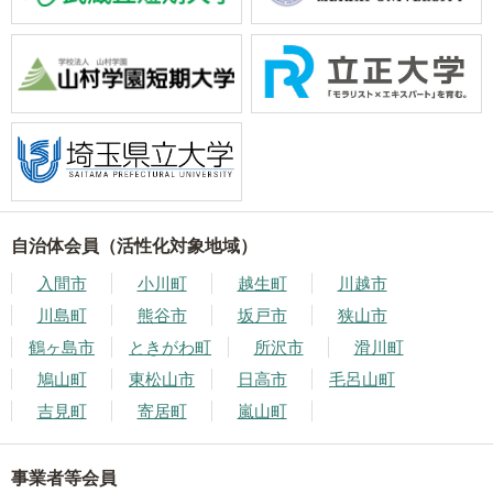
自治体会員（活性化対象地域）
入間市
小川町
越生町
川越市
川島町
熊谷市
坂戸市
狭山市
鶴ヶ島市
ときがわ町
所沢市
滑川町
鳩山町
東松山市
日高市
毛呂山町
吉見町
寄居町
嵐山町
事業者等会員