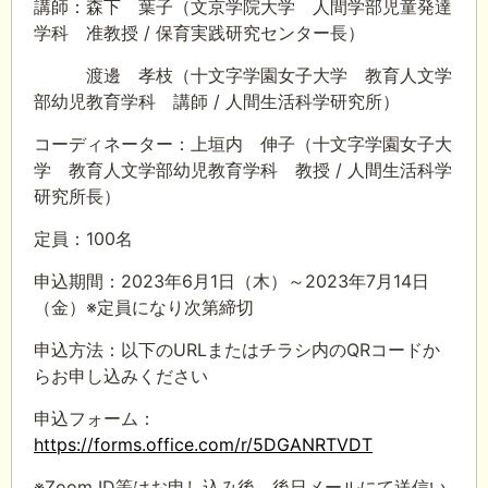
講師：森下 葉子（文京学院大学 人間学部児童発達
学科 准教授 / 保育実践研究センター長）
渡邊 孝枝（十文字学園女子大学 教育人文学
部幼児教育学科 講師 / 人間生活科学研究所）
コーディネーター：上垣内 伸子（十文字学園女子大
学 教育人文学部幼児教育学科 教授 / 人間生活科学
研究所長）
定員：100名
申込期間：2023年6月1日（木）～2023年7月14日
（金）※定員になり次第締切
申込方法：以下のURLまたはチラシ内のQRコードか
らお申し込みください
申込フォーム：
https://forms.office.com/r/5DGANRTVDT
※Zoom ID等はお申し込み後、後日メールにて送信い