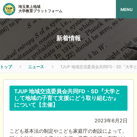
埼玉東上地域
MENU
大学教育プラットフォーム
新着情報
トップ
ニュース
TJUP 地域交流委員会共同FD・SD『
TJUP 地域交流委員会共同FD・SD『大学と
して地域の子育て支援にどう取り組むか』
について【主催】
2023年6月2日
こども基本法の制定やこども家庭庁の創設によって、