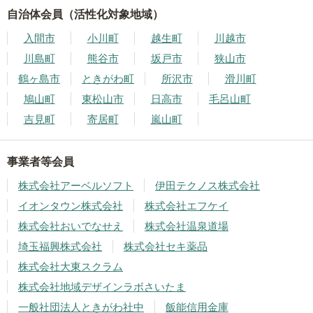
自治体会員（活性化対象地域）
入間市
小川町
越生町
川越市
川島町
熊谷市
坂戸市
狭山市
鶴ヶ島市
ときがわ町
所沢市
滑川町
鳩山町
東松山市
日高市
毛呂山町
吉見町
寄居町
嵐山町
事業者等会員
株式会社アーベルソフト
伊田テクノス株式会社
イオンタウン株式会社
株式会社エフケイ
株式会社おいでなせえ
株式会社温泉道場
埼玉福興株式会社
株式会社セキ薬品
株式会社大東スクラム
株式会社地域デザインラボさいたま
一般社団法人ときがわ社中
飯能信用金庫