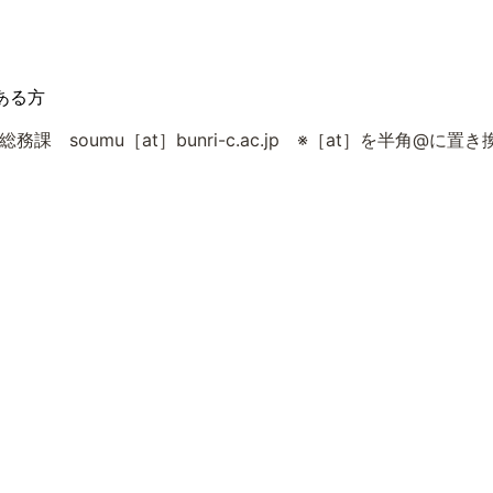
ある方
課 soumu［at］bunri-c.ac.jp ※［at］を半角@に