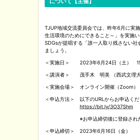
について【主催】
TJUP地域交流委員会では、昨年6月に実
生活環境のためにできること～」を実施い
SDGsが提唱する「誰一人取り残さない
ましょう。
＜実施日＞ 2023年6月24日（土） 15
＜講演者＞ 茂手木 明美 （西武文理大学
＜実施会場＞ オンライン開催（Zoom）
＜申込方法＞ 以下のURLからお申込く
https://bit.ly/3O37Shm
※お申込締切後に登録されたメールア
＜申込締切＞ 2023年6月16日（金）