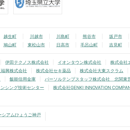
越生町
川越市
川島町
熊谷市
坂戸市
鳩山町
東松山市
日高市
毛呂山町
吉見町
伊田テクノス株式会社
イオンタウン株式会社
株式会社
玉福興株式会社
株式会社セキ薬品
株式会社大東スクラム
中
飯能信用金庫
パーソルテンプスタッフ株式会社 北関東
センシング技術センター
株式会社GENKI INNOVATION COMPA
ーシアムひょうご神戸