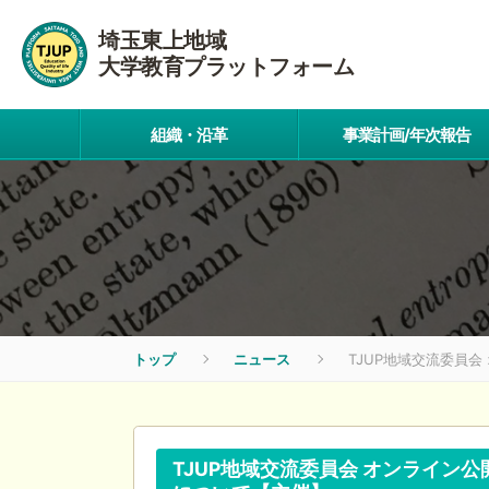
埼玉東上地域
大学教育プラットフォーム
組織・沿革
事業計画/年次報告
トップ
ニュース
TJUP地域交流委員
TJUP地域交流委員会 オンライ