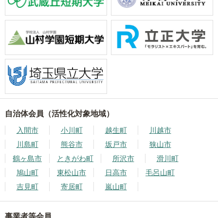
自治体会員（活性化対象地域）
入間市
小川町
越生町
川越市
川島町
熊谷市
坂戸市
狭山市
鶴ヶ島市
ときがわ町
所沢市
滑川町
鳩山町
東松山市
日高市
毛呂山町
吉見町
寄居町
嵐山町
事業者等会員