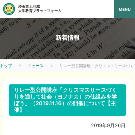
埼玉東上地域
MENU
大学教育プラットフォーム
新着情報
トップ
ニュース
リレー型公開講座「クリスマスリースづくりを
リレー型公開講座「クリスマスリースづく
りを通して社会（ヨノナカ）の仕組みを学
ぼう」（2019.11.16）の開催について【主
催】
2019年9月26日