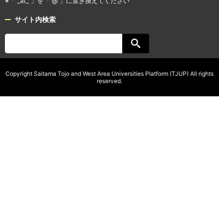
※「 _at_ 」を「 @ 」に置き換えてください
サイト内検索
Copyright Saitama Tojo and West Area Universities Platform (TJUP) All rights
reserved.