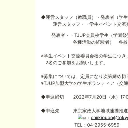
◆
運営スタッフ（教職員）・発表者（学生
運営スタッフ・・学生イベント交流委
発表者・・TJUP会員校学生（学園祭
各種活動の経験
者） 各校
※学生イベント交流委員会校の学生につき
2
名のご参加をお願いします。
※
募集については、定員になり次第締め切
※TJUP
加盟大学の学生ボランティア（交
◆
申込締切
2022
年
7
月
20
日（水）
17:
◆
申込先 東京家政大学地域連携推進
：
chiikioubo@tokyo
TEL
：
04-2955-6959