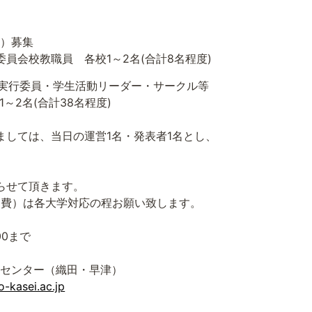
）募集
員会校教職員 各校
1
～
2
名
(
合計
8
名程度
)
実行委員・学生活動リーダー・サークル等
1
～
2
名
(
合計
38
名程度
)
ましては、当日の運営
1
名・発表者
1
名とし、
らせて頂きます。
通費）は各大学対応の程お願い致します。
00
まで
センター（織田・早津）
-kasei.ac.jp