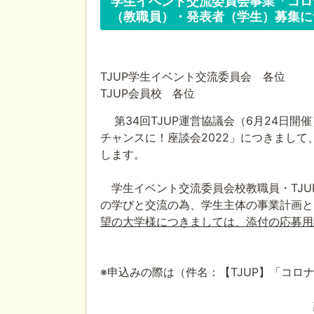
学生イベント交流委員会事業「コロ
（教職員）・発表者（学生）募集に
TJUP学生イベント交流委員会 各位
TJUP
会員校
各位
第
34
回
TJUP
運営協議会（
6
月
24
日開催
チャンスに！座談会
2022
」につきまして
します。
学生イベント交流委員会校教職員・
TJU
の学びと交流の為、学生主体の事業計画と
望の大学様につきましては、添付の応募用
※
申込みの際は（件名：【
TJUP
】「コロナ