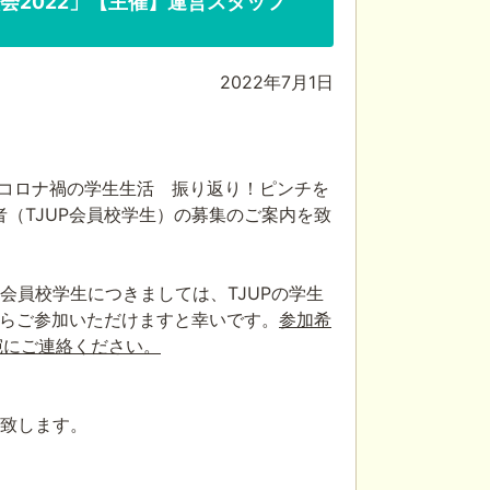
2022」【主催】運営スタッフ
2022年7月1日
コロナ禍の学生生活 振り返り！ピンチを
者（
TJUP
会員校学生）の募集のご案内を致
会員校学生につきましては、
TJUP
の学生
らご参加いただけますと幸いです。
参加希
宛にご連絡ください。
致します。