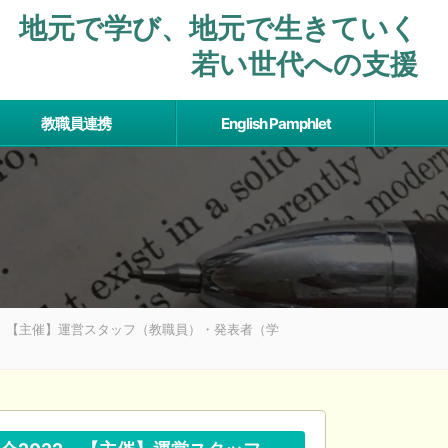
地元で学び、地元で⽣きていく
若い世代への支援
教職員連携
English Pamphlet
」【主催】運営スタッフ（教職員）・発表者（学