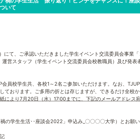
ナ禍の学生生活 振り返り！ピンチをチャンスに！座談会
ついて
）にて、ご承認いただきました学生イベント交流委員会事業「
、運営スタッフ（学生イベント交流委員会校教職員）及び発表
P
会員校学生共、各校
1
～
2
名ご参加いただけます。なお、
TJUP
しております。ご多用の折とは存じますが、できるだけ全校か
紙により
7
月
20
日（水）
17:00
までに、下記のメールアドレス
禍の学生生活･･座談会
2022
」申込み
_
〇〇〇〇大学）とお願い
記