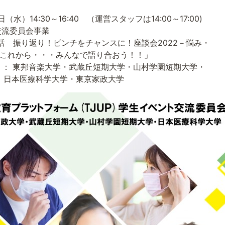
日（水）
14:30
～
16:40
（運営スタッフは
14:00
～
17:00)
流委員会事業
活 振り返り！ピンチをチャンスに！座談会
2022
－悩み・
んなで語り合おう！！」
邦音楽大学・武蔵丘短期大学・山村学園短期大学・
日本医療科学大学・東京家政大学