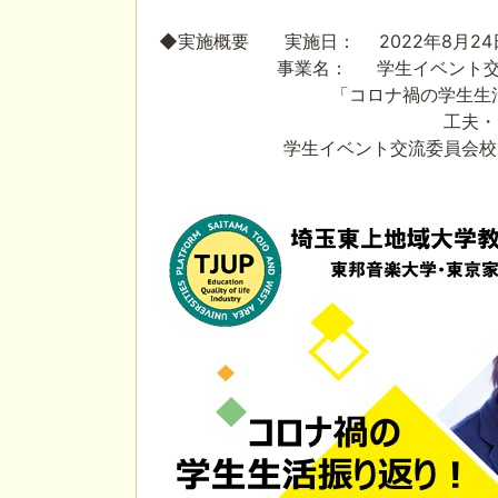
◆
実施概要 実施日：
2022
年
8
月
24
事業名：
学生イベント交
「コロナ禍の学生生
工夫・これから・・・み
学生イベント交流委員会校 ： 東