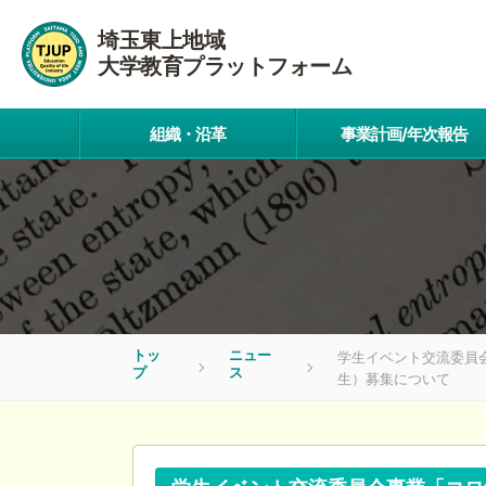
埼玉東上地域
大学教育プラットフォーム
組織・沿革
事業計画/年次報告
トッ
ニュー
学生イベント交流委員
プ
ス
生）募集について