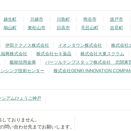
越生町
川越市
川島町
熊谷市
坂戸市
鳩山町
東松山市
日高市
毛呂山町
吉見町
伊田テクノス株式会社
イオンタウン株式会社
株式会社
玉福興株式会社
株式会社セキ薬品
株式会社大東スクラム
中
飯能信用金庫
パーソルテンプスタッフ株式会社 北関東
センシング技術センター
株式会社GENKI INNOVATION COMPA
ーシアムひょうご神戸
集しておりません。
の問い合わせ先までお願いします。