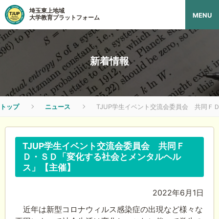
埼玉東上地域
MENU
大学教育プラットフォーム
新着情報
トップ
ニュース
TJUP学生イベント交流会委員会 共同Ｆ
TJUP学生イベント交流会委員会 共同Ｆ
Ｄ・ＳＤ「変化する社会とメンタルヘル
ス」【主催】
2022年6月1日
近年は新型コロナウィルス感染症の出現など様々な