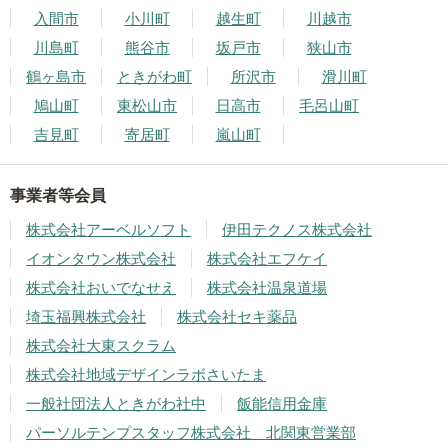
入間市
小川町
越生町
川越市
川島町
熊谷市
坂戸市
狭山市
鶴ヶ島市
ときがわ町
所沢市
滑川町
鳩山町
東松山市
日高市
毛呂山町
吉見町
寄居町
嵐山町
事業者等会員
株式会社アーベルソフト
伊田テクノス株式会社
イオンタウン株式会社
株式会社エフケイ
株式会社おいでなせえ
株式会社温泉道場
埼玉福興株式会社
株式会社セキ薬品
株式会社大東スクラム
株式会社地域デザインラボさいたま
一般社団法人ときがわ社中
飯能信用金庫
パーソルテンプスタッフ株式会社 北関東営業部