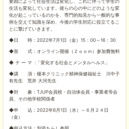
要因によって社会生活は変化し、これに伴って学生の
生活も変化しています。彼らの心の中にどのような変
化が起こっているのかを、専門的知見から一般的な事
例を交えて知識を深め、今後の学生対応に役立てるこ
とに繋げていきます。
◆日 時：2022年7月1日（金）15：00～16：30
◆形 式：オンライン開催（Ｚｏｏｍ）参加費無料
◆ テ ー マ :「変化する社会とメンタルヘルス」
◆講 演：榎本クリニック精神保健福祉士 川中子
有先生 荒井 大河先生
◆対 象：TJUP会員校・自治体会員・事業者等会
員、その他学校関係者
◆申 込：2022年6月1日（水）～６月２４日
（金）
◆申込方法：別添ちらし参照