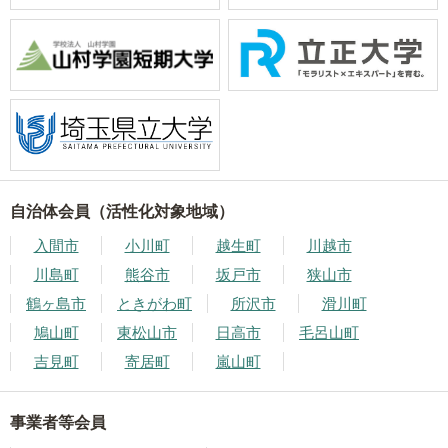
自治体会員（活性化対象地域）
入間市
小川町
越生町
川越市
川島町
熊谷市
坂戸市
狭山市
鶴ヶ島市
ときがわ町
所沢市
滑川町
鳩山町
東松山市
日高市
毛呂山町
吉見町
寄居町
嵐山町
事業者等会員