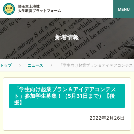
埼玉東上地域
MENU
大学教育プラットフォーム
新着情報
トップ
ニュース
「学生向け起業プラン＆アイデアコンテス
「学生向け起業プラン＆アイデアコンテス
ト」参加学生募集！（5月31日まで）【後
援】
2022年2月26日