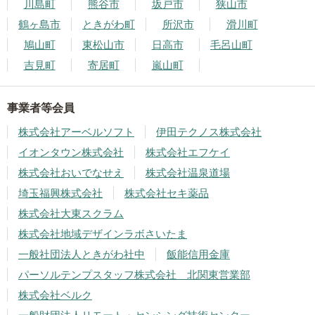
川島町
熊谷市
坂戸市
狭山市
鶴ヶ島市
ときがわ町
所沢市
滑川町
鳩山町
東松山市
日高市
毛呂山町
吉見町
寄居町
嵐山町
事業者等会員
株式会社アーベルソフト
伊田テクノス株式会社
イオンタウン株式会社
株式会社エフケイ
株式会社おいでなせえ
株式会社温泉道場
埼玉福興株式会社
株式会社セキ薬品
株式会社大東スクラム
株式会社地域デザインラボさいたま
一般社団法人ときがわ社中
飯能信用金庫
パーソルテンプスタッフ株式会社 北関東営業部
株式会社ベルク