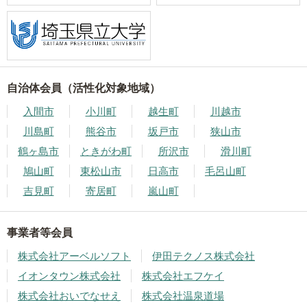
自治体会員（活性化対象地域）
入間市
小川町
越生町
川越市
川島町
熊谷市
坂戸市
狭山市
鶴ヶ島市
ときがわ町
所沢市
滑川町
鳩山町
東松山市
日高市
毛呂山町
吉見町
寄居町
嵐山町
事業者等会員
株式会社アーベルソフト
伊田テクノス株式会社
イオンタウン株式会社
株式会社エフケイ
株式会社おいでなせえ
株式会社温泉道場